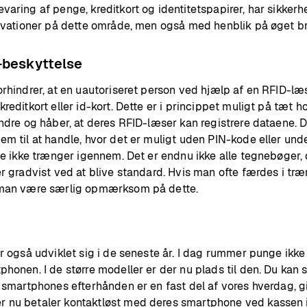
aring af penge, kreditkort og identitetspapirer, har sikkerhe
novationer på dette område, men også med henblik på øget b
-beskyttelse
rhindrer, at en uautoriseret person ved hjælp af en RFID-l
editkort eller id-kort. Dette er i princippet muligt på tæt h
ndre og håber, at deres RFID-læser kan registrere dataene. D
m til at handle, hvor det er muligt uden PIN-kode eller unde
ne ikke trænger igennem. Det er endnu ikke alle tegnebøger
r gradvist ved at blive standard. Hvis man ofte færdes i træng
 man være særlig opmærksom på dette.
r også udviklet sig i de seneste år. I dag rummer punge ikke 
honen. I de større modeller er der nu plads til den. Du ka
 smartphones efterhånden er en fast del af vores hverdag, g
 nu betaler kontaktløst med deres smartphone ved kassen 