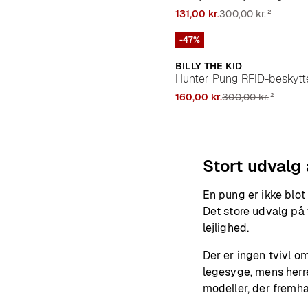
cm
²
131,00 kr.
300,00 kr.
Dimensioner:
12.5 cm x 11 cm
5.0
(1)
-47%
BILLY THE KID
Hunter Pung RFID-beskytt
Læder 12 cm
²
160,00 kr.
300,00 kr.
Dimensioner:
12 cm x 3 cm x 
5.0
(2)
Stort udvalg
En pung er ikke blot
Det store udvalg på
lejlighed.
Der er ingen tvivl 
legesyge, mens herr
modeller, der fremhæ