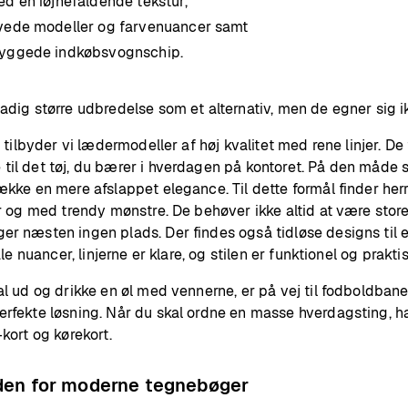
d en iøjnefaldende tekstur,
vede modeller og farvenuancer samt
byggede indkøbsvognschip.
dig større udbredelse som et alternativ, men de egner sig ikk
k tilbyder vi lædermodeller af høj kvalitet med rene linjer. De 
il det tøj, du bærer i hverdagen på kontoret. På den måde sætt
ække en mere afslappet elegance. Til dette formål finder herr
er og med trendy mønstre. De behøver ikke altid at være st
er næsten ingen plads. Der findes også tidløse designs til 
ale nuancer, linjerne er klare, og stilen er funktionel og praktis
l ud og drikke en øl med vennerne, er på vej til fodboldbanen
rfekte løsning. Når du skal ordne en masse hverdagsting, ha
kort og kørekort.
nden for moderne tegnebøger