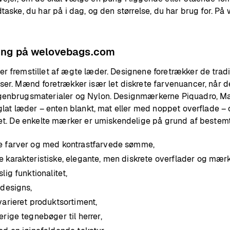
taske, du har på i dag, og den størrelse, du har brug for. P
ung på welovebags.com
 fremstillet af ægte læder. Designene foretrækker de traditi
ser. Mænd foretrækker især let diskrete farvenuancer, når 
enbrugsmaterialer og Nylon. Designmærkerne Piquadro, Marc
glat læder – enten blankt, mat eller med noppet overflade –
tet. De enkelte mærker er umiskendelige på grund af beste
 farver og med kontrastfarvede sømme,
karakteristiske, elegante, men diskrete overflader og mærk
ig funktionalitet,
designs,
arieret produktsortiment,
rige tegnebøger til herrer,