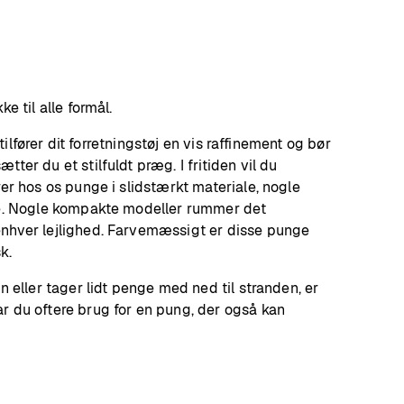
e til alle formål.
tilfører dit forretningstøj en vis raffinement og bør
er du et stilfuldt præg. I fritiden vil du
er hos os punge i slidstærkt materiale, nogle
ore. Nogle kompakte modeller rummer det
enhver lejlighed. Farvemæssigt er disse punge
k.
 eller tager lidt penge med ned til stranden, er
r du oftere brug for en pung, der også kan