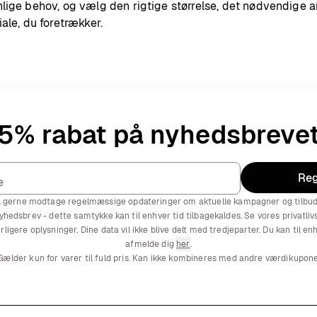
ige behov, og vælg den rigtige størrelse, det nødvendige a
ale, du foretrækker.
5% rabat på nyhedsbreve
Reg
l gerne modtage regelmæssige opdateringer om aktuelle kampagner og tilbud
yhedsbrev - dette samtykke kan til enhver tid tilbagekaldes. Se vores privatlivs
rligere oplysninger. Dine data vil ikke blive delt med tredjeparter. Du kan til en
afmelde dig
her
.
Gælder kun for varer til fuld pris. Kan ikke kombineres med andre værdikupone