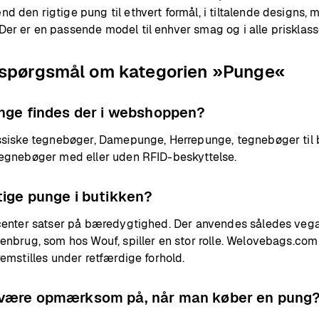
 den rigtige pung til ethvert formål, i tiltalende designs, 
r er en passende model til enhver smag og i alle prisklass
e spørgsmål om kategorien »Punge«
unge findes der i webshoppen?
assiske tegnebøger, Damepunge, Herrepunge, tegnebøger til 
tegnebøger med eller uden RFID-beskyttelse.
ige punge i butikken?
ucenter satser på bæredygtighed. Der anvendes således vega
enbrug, som hos Wouf, spiller en stor rolle. Welovebags.com
remstilles under retfærdige forhold.
 være opmærksom på, når man køber en pung