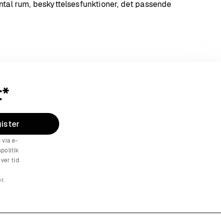
ntal rum, beskyttelsesfunktioner, det passende
t*
ister
 via e-
politik
hver tid
r.