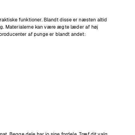
tiske funktioner. Blandt disse er næsten altid
ng. Materialerne kan være ægte læder af høj
keproducenter af punge er blandt andet:
t. Begge dele har jo sine fordele. Træf dit valg