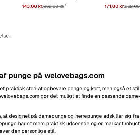
Læder 2 cm
Læder 12 cm
²
143,00 kr.
262,00 kr.
171,00 kr.
262,00 
 x 2 cm
Dimensioner:
8 cm x 2 cm x 11 cm
Dimensioner:
12 
else
9.5 cm
 af punge på welovebags.com
 et praktisk sted at opbevare penge og kort, men også et stil
 welovebags.com gør det muligt at finde en passende dame- e
om, at designet på damepunge og herrepunge adskiller sig fr
epunge har et mere praktisk udseende og er markant robuste
ver den personlige stil.