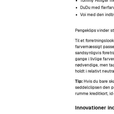
Tommy Hilfiger me
DuDu med flerfar
Voi med den ind
Pengeklips vinder sta
Til et forretningsloo
farvemæssigt passe t
sandsynligvis foretr
gange i livlige farv
nødvendige, men tag
holdt i relativt neutr
Tip:
Hvis du bare ska
seddelclipsen den pe
rumme kreditkort, id-
Innovationer i