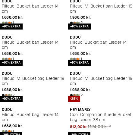
DUDU
DUDU
Filicudi Bucket bag Læder 14
Filicudi M. Bucket bag Læder 19
cm
cm
1.688,00 kr.
1.988,00 kr.
+1
+2
-40% EXTRA
-40% EXTRA
DUDU
DUDU
Filicudi Bucket bag Læder 14
Filicudi Bucket bag Læder 14
cm
cm
1.688,00 kr.
1.688,00 kr.
+1
+1
-40% EXTRA
-40% EXTRA
DUDU
DUDU
Filicudi M. Bucket bag Læder 19
Filicudi M. Bucket bag Læder 19
cm
cm
1.988,00 kr.
1.988,00 kr.
+2
+2
-40% EXTRA
-28%
DUDU
HEY MARLY
Filicudi Bucket bag Læder 14
Cool Companion Suede Bucket
cm
bag Læder 38 cm
²
1.688,00 kr.
1.124,00 kr.
812,00 kr.
+1
-29% EXTRA
-29% EXTRA