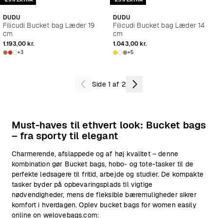
DUDU
DUDU
Filicudi Bucket bag Læder 19
Filicudi Bucket bag Læder 14
cm
cm
1.193,00 kr.
1.043,00 kr.
+3
+5
Side 1 af 2
Must-haves til ethvert look: Bucket bags
– fra sporty til elegant
Charmerende, afslappede og af høj kvalitet – denne
kombination gør Bucket bags, hobo- og tote-tasker til de
perfekte ledsagere til fritid, arbejde og studier. De kompakte
tasker byder på opbevaringsplads til vigtige
nødvendigheder, mens de fleksible bæremuligheder sikrer
komfort i hverdagen. Oplev bucket bags for women easily
online on welovebags.com: