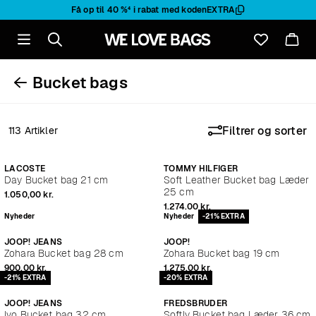
Få op til
40 %
⁴ i rabat med koden
EXTRA
Bucket bags
Filtrer og sorter
113 Artikler
Nyheder
-23% EXTRA
Nyheder
-21% EXTRA
LACOSTE
TOMMY HILFIGER
Day Bucket bag 21 cm
Soft Leather Bucket bag Læder
25 cm
1.050,00 kr.
1.274,00 kr.
Nyheder
Nyheder
-21% EXTRA
JOOP! JEANS
JOOP!
Zohara Bucket bag 28 cm
Zohara Bucket bag 19 cm
900,00 kr.
1.275,00 kr.
-21% EXTRA
-20% EXTRA
JOOP! JEANS
FREDSBRUDER
Ivo Bucket bag 32 cm
Softly Bucket bag Læder 36 cm