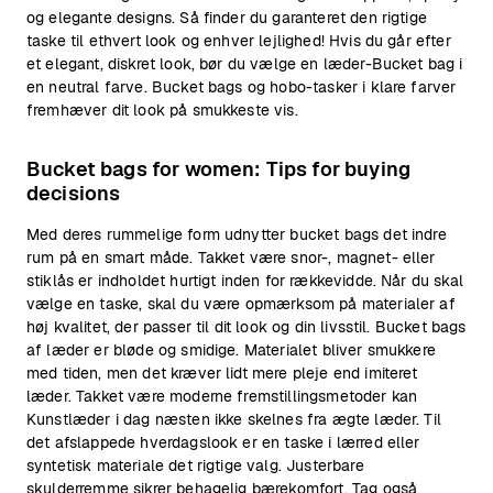
og elegante designs. Så finder du garanteret den rigtige
taske til ethvert look og enhver lejlighed! Hvis du går efter
et elegant, diskret look, bør du vælge en læder-Bucket bag i
en neutral farve. Bucket bags og hobo-tasker i klare farver
fremhæver dit look på smukkeste vis.
Bucket bags for women: Tips for buying
decisions
Med deres rummelige form udnytter bucket bags det indre
rum på en smart måde. Takket være snor-, magnet- eller
stiklås er indholdet hurtigt inden for rækkevidde. Når du skal
vælge en taske, skal du være opmærksom på materialer af
høj kvalitet, der passer til dit look og din livsstil. Bucket bags
af læder er bløde og smidige. Materialet bliver smukkere
med tiden, men det kræver lidt mere pleje end imiteret
læder. Takket være moderne fremstillingsmetoder kan
Kunstlæder i dag næsten ikke skelnes fra ægte læder. Til
det afslappede hverdagslook er en taske i lærred eller
syntetisk materiale det rigtige valg. Justerbare
skulderremme sikrer behagelig bærekomfort. Tag også