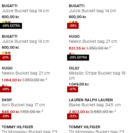
BUGATTI
BUGATTI
Julice Bucket bag 14 cm
Julice Bucket bag 14 cm
600,00 kr.
600,00 kr.
-26% EXTRA
-38%
BUGATTI
HUGO
Julice Bucket bag 14 cm
Neeko Bucket bag 21 cm
²
600,00 kr.
1.350,00 kr.
831,55 kr.
-21%
-26% EXTRA
HUGO
OILILY
Neeko Bucket bag 21 cm
Metallic Stripe Bucket bag 19
cm
²
1.350,00 kr.
1.064,00 kr.
1.049,00 kr.
-29%
-27%
DKNY
LAUREN RALPH LAUREN
Avril Bucket bag 17 cm
Blaike Bucket bag 34.5 cm
²
²
1.193,00 kr.
3.563,00 kr.
848,00 kr.
2.603,00 kr.
-29%
-23%
TOMMY HILFIGER
TOMMY HILFIGER
TH Monoplay Bucket bag 23
TH Monoplay Bucket bag 23