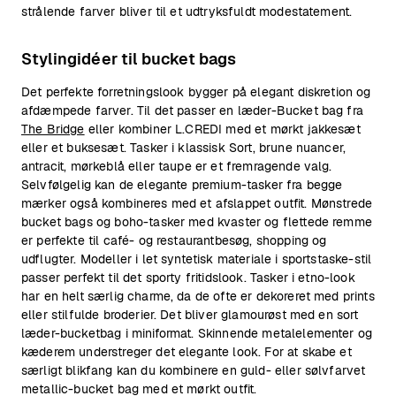
strålende farver bliver til et udtryksfuldt modestatement.
Stylingidéer til bucket bags
Det perfekte forretningslook bygger på elegant diskretion og
afdæmpede farver. Til det passer en læder-Bucket bag fra
The Bridge
eller kombiner L.CREDI med et mørkt jakkesæt
eller et buksesæt. Tasker i klassisk Sort, brune nuancer,
antracit, mørkeblå eller taupe er et fremragende valg.
Selvfølgelig kan de elegante premium-tasker fra begge
mærker også kombineres med et afslappet outfit. Mønstrede
bucket bags og boho-tasker med kvaster og flettede remme
er perfekte til café- og restaurantbesøg, shopping og
udflugter. Modeller i let syntetisk materiale i sportstaske-stil
passer perfekt til det sporty fritidslook. Tasker i etno-look
har en helt særlig charme, da de ofte er dekoreret med prints
eller stilfulde broderier. Det bliver glamourøst med en sort
læder-bucketbag i miniformat. Skinnende metalelementer og
kæderem understreger det elegante look. For at skabe et
særligt blikfang kan du kombinere en guld- eller sølvfarvet
metallic-bucket bag med et mørkt outfit.