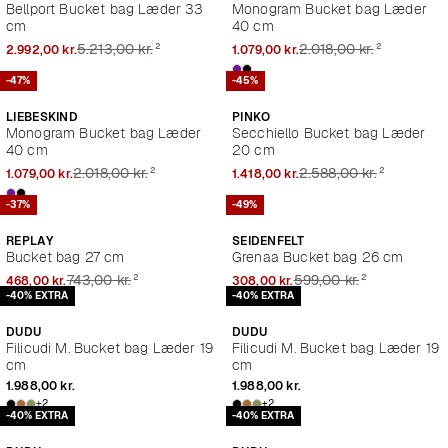
Bellport Bucket bag Læder 33
Monogram Bucket bag Læder
cm
40 cm
²
²
5.213,00 kr.
2.018,00 kr.
2.992,00 kr.
1.079,00 kr.
-47%
-45%
LIEBESKIND
PINKO
Monogram Bucket bag Læder
Secchiello Bucket bag Læder
40 cm
20 cm
²
²
2.018,00 kr.
2.588,00 kr.
1.079,00 kr.
1.418,00 kr.
-37%
-49%
REPLAY
SEIDENFELT
Bucket bag 27 cm
Grenaa Bucket bag 26 cm
²
²
743,00 kr.
599,00 kr.
468,00 kr.
308,00 kr.
-40% EXTRA
-40% EXTRA
DUDU
DUDU
Filicudi M. Bucket bag Læder 19
Filicudi M. Bucket bag Læder 19
cm
cm
1.988,00 kr.
1.988,00 kr.
+2
+2
-40% EXTRA
-40% EXTRA