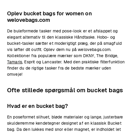
Oplev bucket bags for women on
welovebags.com
De buleformede tasker med pose-look er et afslappet og
elegant alternativ til den klassiske Håndtaske. Hobo- og
bucket-tasker sætter et moderigtigt præg, der på smagfuld
vis løfter dit outfit. Oplev dem nu på welovebags.com.
Kollektioner fra populære mærker som DKNY, The Bridge,
Tamaris
, Esprit og Lancaster. Med den praktiske filterfunktion
finder du de rigtige tasker fra de bedste mærker uden
omveje!
Ofte stillede spørgsmål om bucket bags
Hvad er en bucket bag?
En poseformet silhuet, bløde materialer og lange, justerbare
skulderremme kendetegner designet af en klassisk Bucket
bag. Da den lukkes med snor eller magnet, er indholdet let