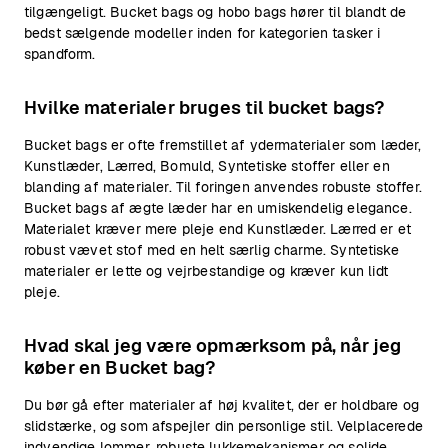
tilgængeligt. Bucket bags og hobo bags hører til blandt de
bedst sælgende modeller inden for kategorien tasker i
spandform.
Hvilke materialer bruges til bucket bags?
Bucket bags er ofte fremstillet af ydermaterialer som læder,
Kunstlæder, Lærred, Bomuld, Syntetiske stoffer eller en
blanding af materialer. Til foringen anvendes robuste stoffer.
Bucket bags af ægte læder har en umiskendelig elegance.
Materialet kræver mere pleje end Kunstlæder. Lærred er et
robust vævet stof med en helt særlig charme. Syntetiske
materialer er lette og vejrbestandige og kræver kun lidt
pleje.
Hvad skal jeg være opmærksom på, når jeg
køber en Bucket bag?
Du bør gå efter materialer af høj kvalitet, der er holdbare og
slidstærke, og som afspejler din personlige stil. Velplacerede
indvendige lommer, robuste lukkemekanismer og solide