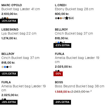
MARC O'POLO
L.CREDI
Bucket bag Læder 41 cm
Ebony Bucket bag 28 cm
2.100,00 kr.
600,00 kr.
5
(4)
+2
-23% EXTRA
LIEBESKIND
BELLROY
Lya Bucket bag 22 cm
Cinch Bucket bag 37 cm
1.274,00 kr.
818,00 kr.
+3
-23% EXTRA
BELLROY
FURLA
Cinch Bucket bag 37 cm
Amelia Bucket bag Læder 19
cm
818,00 kr.
2.025,00 kr.
+3
-23% EXTRA
-30%
FURLA
BOSS
Amelia Bucket bag Læder 19
Boss Beyond Bucket bag 38 cm
cm
²
2.243,00 kr.
1.568,00 kr.
2.025,00 kr.
-26% EXTRA
-26% EXTRA