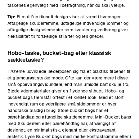
taskenes egenvægt med i betragtning, når du skal vælge.
Tip:
Et multifunktionelt design viser sit værd i hverdagen.
Aftagelige skulderremme, udtagelige indvendige lommer og
aftagelige designelementer som kvaster og vedhæng giver
fleksibilitet til forskellige stilarter og lejligheder.
Hobo-taske, bucket-bag eller klassisk
sækketaske?
I 70’erne udviklede læderposen sig fra et praktisk tilbehør til
et glamourøst stykke mode. Ofte kan der være mere i disse
små opbevaringsvidundere, end man umiddelbart skulle tro.
Bløde ydermaterialer giver en flydende silhuet. Hobo- og
bucket bags fremstår oftest i et krøllet look. Med et stort
indvendigt rum og yderligere små sidelommer er hver
håndtaske alsidig i brug. Store bucket bags har et
bærehåndtag og aftagelige skulderremme. Mini-Bucket bags
med Skulderrem eller bærehåndtag har, afhængigt af
designet, en minimalistisk, elegant eller ekstravagant
æstetik. Lyse Bucket bags med mørke kontrastsømme eller i