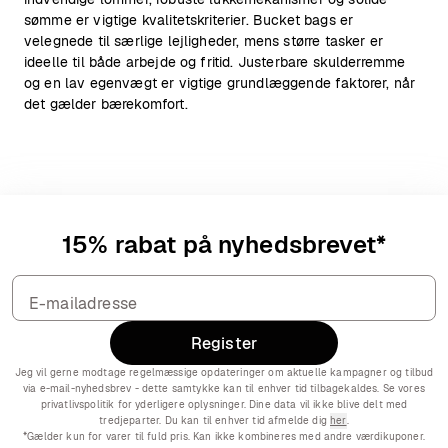
sømme er vigtige kvalitetskriterier. Bucket bags er
velegnede til særlige lejligheder, mens større tasker er
ideelle til både arbejde og fritid. Justerbare skulderremme
og en lav egenvægt er vigtige grundlæggende faktorer, når
det gælder bærekomfort.
15% rabat på nyhedsbrevet*
Register
Jeg vil gerne modtage regelmæssige opdateringer om aktuelle kampagner og tilbud
via e-mail-nyhedsbrev - dette samtykke kan til enhver tid tilbagekaldes. Se vores
privatlivspolitik for yderligere oplysninger. Dine data vil ikke blive delt med
tredjeparter. Du kan til enhver tid afmelde dig
her
.
*Gælder kun for varer til fuld pris. Kan ikke kombineres med andre værdikuponer.