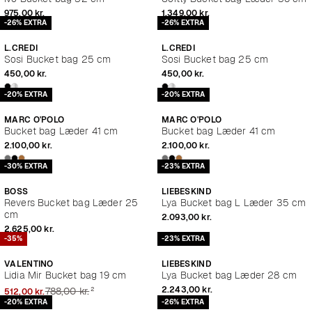
975,00 kr.
1.349,00 kr.
-26% EXTRA
-26% EXTRA
L.CREDI
L.CREDI
Sosi Bucket bag 25 cm
Sosi Bucket bag 25 cm
450,00 kr.
450,00 kr.
-20% EXTRA
-20% EXTRA
MARC O'POLO
MARC O'POLO
Bucket bag Læder 41 cm
Bucket bag Læder 41 cm
2.100,00 kr.
2.100,00 kr.
-30% EXTRA
-23% EXTRA
BOSS
LIEBESKIND
Revers Bucket bag Læder 25
Lya Bucket bag L Læder 35 cm
cm
2.093,00 kr.
2.625,00 kr.
-35%
-23% EXTRA
VALENTINO
LIEBESKIND
Lidia Mir Bucket bag 19 cm
Lya Bucket bag Læder 28 cm
²
2.243,00 kr.
788,00 kr.
512,00 kr.
-20% EXTRA
-26% EXTRA