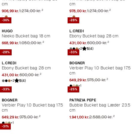
cm
cm
²
²
1.274,00 kr.
1.274,00 kr.
906,99 kr.
978,00 kr.
-36%
-28%
HUGO
L.CREDI
Neeko Bucket bag 18 cm
Ebony Bucket bag 28 cm
²
²
1.050,00 kr.
600,00 kr.
668,99 kr.
431,00 kr.
5
(4)
+2
-28%
-33%
L.CREDI
BOGNER
Ebony Bucket bag 28 cm
Verbier Play 1.0 Bucket bag 17.5
cm
²
600,00 kr.
431,00 kr.
²
975,00 kr.
649,29 kr.
5
(4)
+2
+1
-33%
-25%
BOGNER
PATRIZIA PEPE
Verbier Play 1.0 Bucket bag 17.5
Bubble Bucket bag Læder 23.5
cm
cm
²
²
975,00 kr.
2.588,00 kr.
649,29 kr.
1.941,00 kr.
+1
-31%