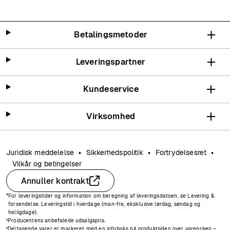
Betalingsmetoder
Leveringspartner
Kundeservice
Virksomhed
Juridisk meddelelse
Sikkerhedspolitik
Fortrydelsesret
Vilkår og betingelser
Annuller kontrakt
*
For leveringstider og information om beregning af leveringsdatoen, se
Levering &
forsendelse
. Leveringstid i hverdage (man-fre, eksklusive lørdag, søndag og
helligdage).
²
Producentens anbefalede udsalgspris.
⁴
Deltagende varer er markeret med en infoboks på produktsiden over vareprisen –