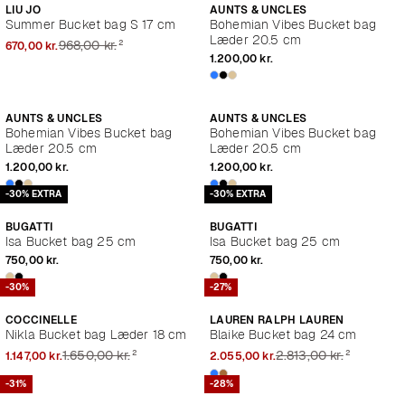
LIU JO
AUNTS & UNCLES
Summer Bucket bag S 17 cm
Bohemian Vibes Bucket bag
Læder 20.5 cm
²
968,00 kr.
670,00 kr.
1.200,00 kr.
AUNTS & UNCLES
AUNTS & UNCLES
Bohemian Vibes Bucket bag
Bohemian Vibes Bucket bag
Læder 20.5 cm
Læder 20.5 cm
1.200,00 kr.
1.200,00 kr.
-30% EXTRA
-30% EXTRA
BUGATTI
BUGATTI
Isa Bucket bag 25 cm
Isa Bucket bag 25 cm
750,00 kr.
750,00 kr.
-30%
-27%
COCCINELLE
LAUREN RALPH LAUREN
Nikla Bucket bag Læder 18 cm
Blaike Bucket bag 24 cm
²
²
1.650,00 kr.
2.813,00 kr.
1.147,00 kr.
2.055,00 kr.
-31%
-28%