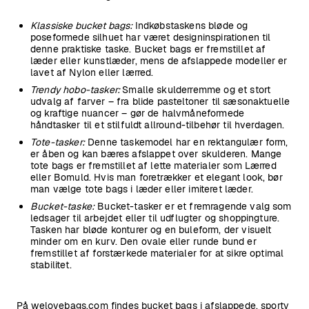
Klassiske bucket bags:
Indkøbstaskens bløde og
poseformede silhuet har været designinspirationen til
denne praktiske taske. Bucket bags er fremstillet af
læder eller kunstlæder, mens de afslappede modeller er
lavet af Nylon eller lærred.
Trendy hobo-tasker:
Smalle skulderremme og et stort
udvalg af farver – fra blide pasteltoner til sæsonaktuelle
og kraftige nuancer – gør de halvmåneformede
håndtasker til et stilfuldt allround-tilbehør til hverdagen.
Tote-tasker:
Denne taskemodel har en rektangulær form,
er åben og kan bæres afslappet over skulderen. Mange
tote bags er fremstillet af lette materialer som Lærred
eller Bomuld. Hvis man foretrækker et elegant look, bør
man vælge tote bags i læder eller imiteret læder.
Bucket-taske:
Bucket-tasker er et fremragende valg som
ledsager til arbejdet eller til udflugter og shoppingture.
Tasken har bløde konturer og en buleform, der visuelt
minder om en kurv. Den ovale eller runde bund er
fremstillet af forstærkede materialer for at sikre optimal
stabilitet.
På welovebags.com findes bucket bags i afslappede, sporty